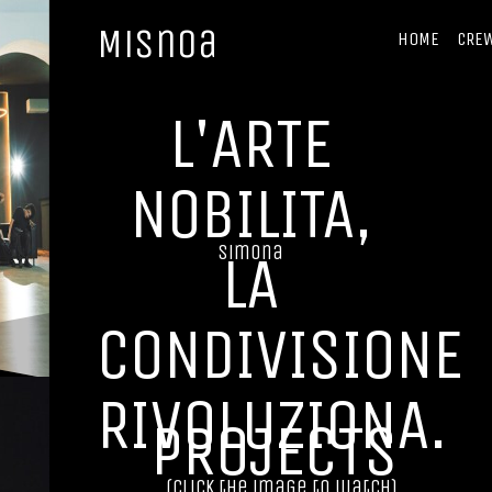
Misnoa
HOME
CRE
L'ARTE
NOBILITA,
simona
LA
CONDIVISIONE
RIVOLUZIONA.
PROJECTS
(click the image to watch)